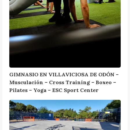
A
V
I
C
I
O
S
A
D
E
O
GIMNASIO EN VILLAVICIOSA DE ODÓN –
D
Musculación – Cross Training – Boxeo –
Ó
Pilates – Yoga – ESC Sport Center
N
–
C
M
a
u
m
s
p
c