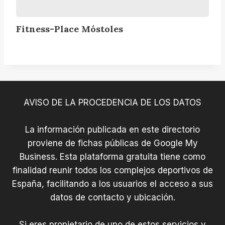
r
s
o
t
Fitness-Place Móstoles
s
o
s
l
t
e
r
s
a
i
AVISO DE LA PROCEDENCIA DE LOS DATOS
n
i
n
La información publicada en este directorio
g
proviene de fichas públicas de Google My
,
Business. Esta plataforma gratuita tiene como
Y
finalidad reunir todos los complejos deportivos de
o
España, facilitando a los usuarios el acceso a sus
g
datos de contacto y ubicación.
a
y
Si eres propietario de uno de estos servicios y