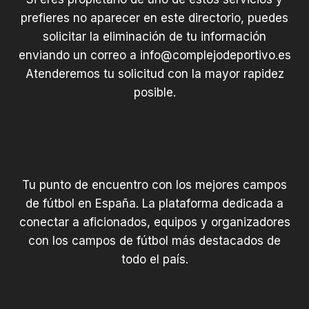
m
u
prefieres no aparecer en este directorio, puedes
c
solicitar la eliminación de tu información
h
enviando un correo a
info@complejodeportivo.es
o
Atenderemos tu solicitud con la mayor rapidez
m
posible.
á
s
)
Tu punto de encuentro con los mejores campos
de fútbol en España. La plataforma dedicada a
conectar a aficionados, equipos y organizadores
con los campos de fútbol más destacados de
todo el país.