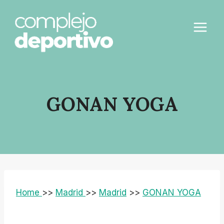
Saltar
al
contenido
GONAN YOGA
Home
>>
Madrid
>>
Madrid
>>
GONAN YOGA