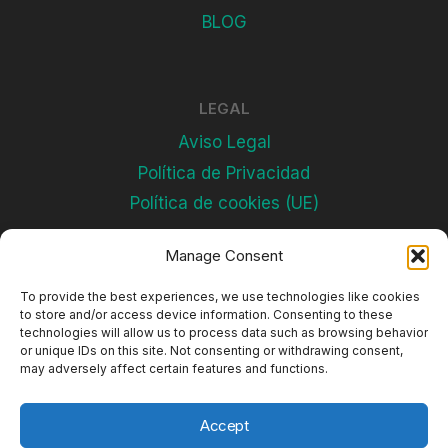
BLOG
LEGAL
Aviso Legal
Política de Privacidad
Política de cookies (UE)
Manage Consent
Subscríbete
To provide the best experiences, we use technologies like cookies
to store and/or access device information. Consenting to these
technologies will allow us to process data such as browsing behavior
or unique IDs on this site. Not consenting or withdrawing consent,
may adversely affect certain features and functions.
Accept