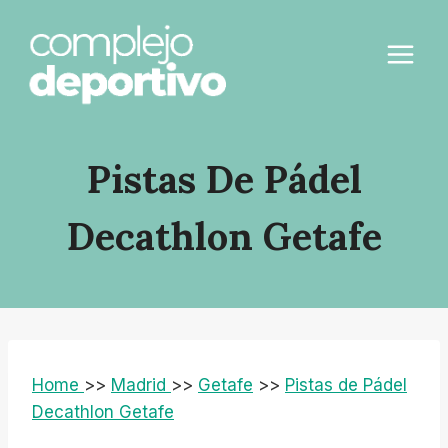
Saltar
al
contenido
Pistas De Pádel
Decathlon Getafe
Home
>>
Madrid
>>
Getafe
>>
Pistas de Pádel
Decathlon Getafe