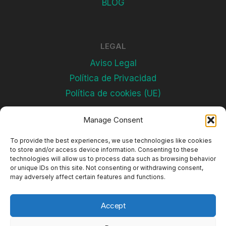
BLOG
LEGAL
Aviso Legal
Política de Privacidad
Política de cookies (UE)
Manage Consent
Subscríbete
To provide the best experiences, we use technologies like cookies
to store and/or access device information. Consenting to these
technologies will allow us to process data such as browsing behavior
or unique IDs on this site. Not consenting or withdrawing consent,
may adversely affect certain features and functions.
Accept