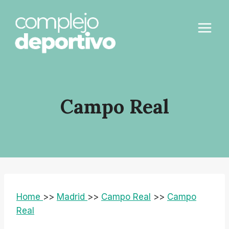
Saltar
al
contenido
Campo Real
Home
>>
Madrid
>>
Campo Real
>>
Campo
Real