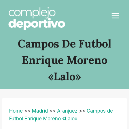
Saltar
al
contenido
Campos De Futbol
Enrique Moreno
«Lalo»
Home
>>
Madrid
>>
Aranjuez
>>
Campos de
Futbol Enrique Moreno «Lalo»