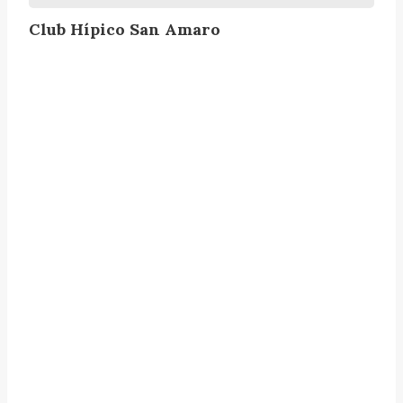
r
Club Hípico San Amaro
o