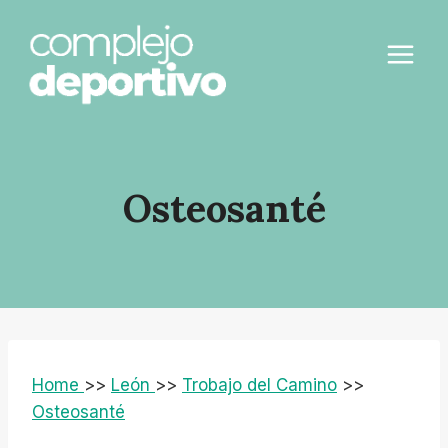
Saltar
al
contenido
Osteosanté
Home
>>
León
>>
Trobajo del Camino
>>
Osteosanté