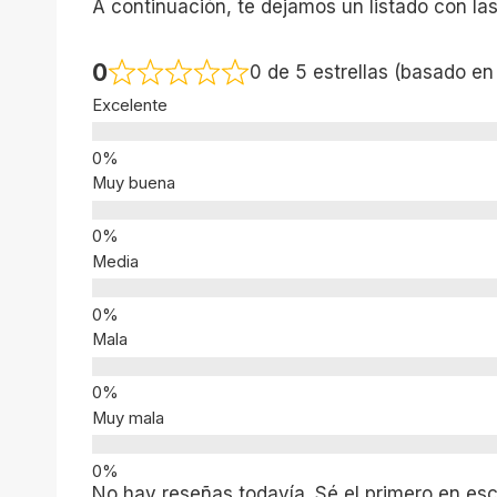
A continuación, te dejamos un listado con la
0
0 de 5 estrellas (basado en
Excelente
Muy buena
Media
Mala
Muy mala
No hay reseñas todavía. Sé el primero en escr