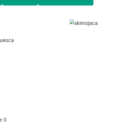
Huesca
e 0