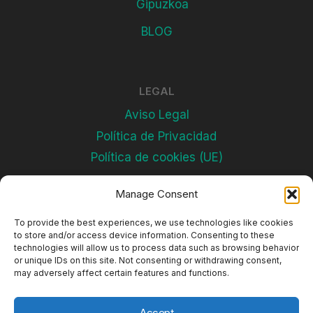
Gipuzkoa
BLOG
LEGAL
Aviso Legal
Política de Privacidad
Política de cookies (UE)
Manage Consent
Subscríbete
To provide the best experiences, we use technologies like cookies
to store and/or access device information. Consenting to these
technologies will allow us to process data such as browsing behavior
or unique IDs on this site. Not consenting or withdrawing consent,
may adversely affect certain features and functions.
Accept