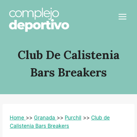
Saltar
al
contenido
Club De Calistenia
Bars Breakers
Home
>>
Granada
>>
Purchil
>>
Club de
Calistenia Bars Breakers