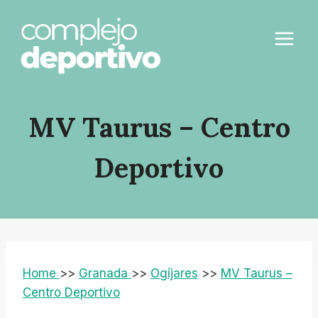
Saltar
al
contenido
MV Taurus – Centro
Deportivo
Home
>>
Granada
>>
Ogíjares
>>
MV Taurus –
Centro Deportivo