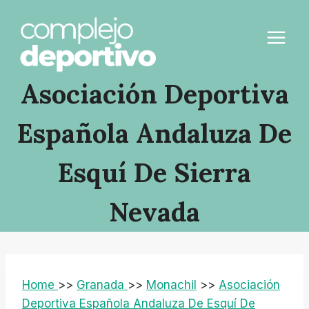
Saltar
al
contenido
Asociación Deportiva
Española Andaluza De
Esquí De Sierra
Nevada
Home
>>
Granada
>>
Monachil
>>
Asociación
Deportiva Española Andaluza De Esquí De