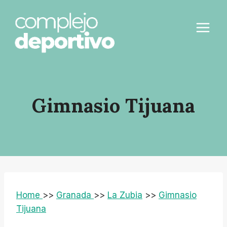
Saltar
al
contenido
Gimnasio Tijuana
Home
>>
Granada
>>
La Zubia
>>
Gimnasio
Tijuana