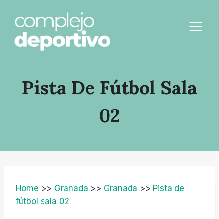
Saltar
al
contenido
Pista De Fútbol Sala
02
Home
>>
Granada
>>
Granada
>>
Pista de
fútbol sala 02