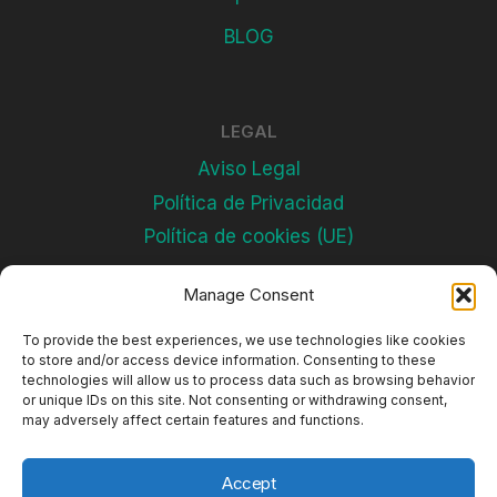
BLOG
LEGAL
Aviso Legal
Política de Privacidad
Política de cookies (UE)
Manage Consent
Subscríbete
To provide the best experiences, we use technologies like cookies
to store and/or access device information. Consenting to these
technologies will allow us to process data such as browsing behavior
or unique IDs on this site. Not consenting or withdrawing consent,
may adversely affect certain features and functions.
Accept