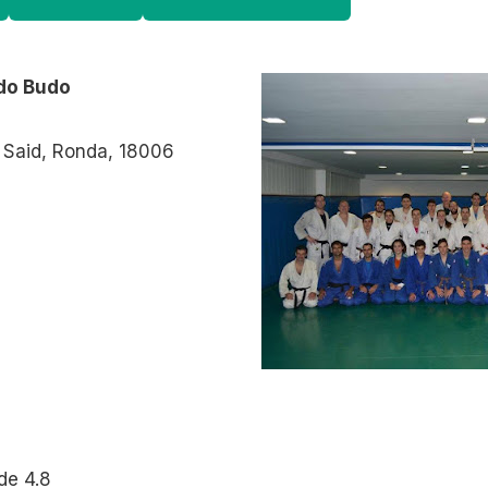
udo Budo
u Said, Ronda, 18006
de 4.8