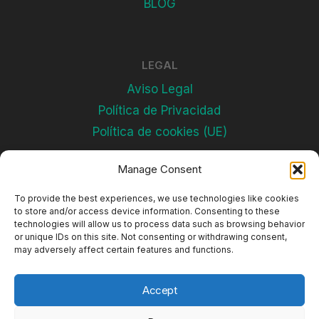
BLOG
LEGAL
Aviso Legal
Política de Privacidad
Política de cookies (UE)
Manage Consent
Subscríbete
To provide the best experiences, we use technologies like cookies
to store and/or access device information. Consenting to these
technologies will allow us to process data such as browsing behavior
or unique IDs on this site. Not consenting or withdrawing consent,
may adversely affect certain features and functions.
Accept