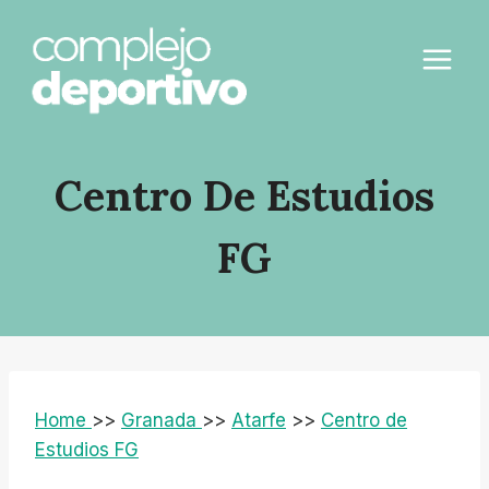
Saltar
al
contenido
Centro De Estudios
FG
Home
>>
Granada
>>
Atarfe
>>
Centro de
Estudios FG