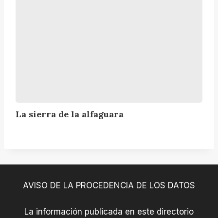
a
d
e
l
a
a
l
f
a
g
La sierra de la alfaguara
u
a
r
a
AVISO DE LA PROCEDENCIA DE LOS DATOS
La información publicada en este directorio