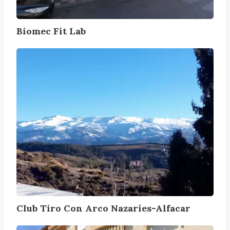
t
L
Biomec Fit Lab
a
b
C
l
u
b
T
i
r
o
C
o
n
A
r
Club Tiro Con Arco Nazaríes-Alfacar
c
o