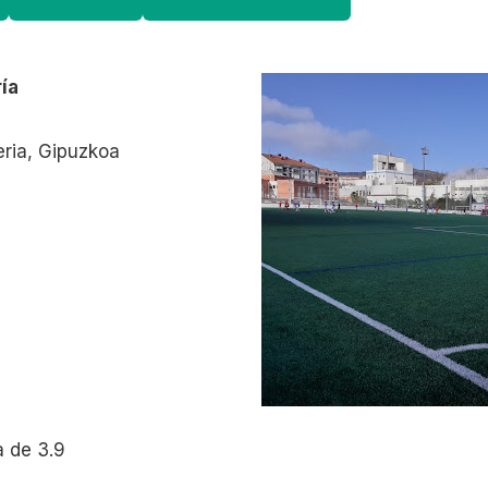
ía
eria, Gipuzkoa
 de 3.9