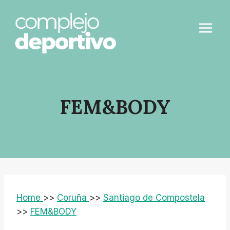
Saltar
al
contenido
FEM&BODY
Home
>>
Coruña
>>
Santiago de Compostela
>>
FEM&BODY