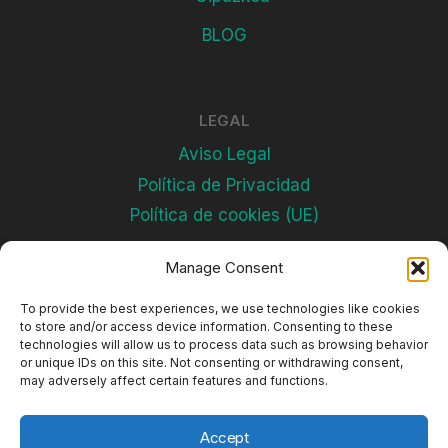
BLOG
LEGAL
Aviso Legal
Política de Privacidad
Política de cookies (UE)
Manage Consent
Subscríbete
To provide the best experiences, we use technologies like cookies
to store and/or access device information. Consenting to these
technologies will allow us to process data such as browsing behavior
or unique IDs on this site. Not consenting or withdrawing consent,
may adversely affect certain features and functions.
Accept