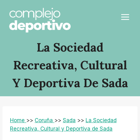
Saltar
al
contenido
La Sociedad
Recreativa, Cultural
Y Deportiva De Sada
Home
>>
Coruña
>>
Sada
>>
La Sociedad
Recreativa, Cultural y Deportiva de Sada