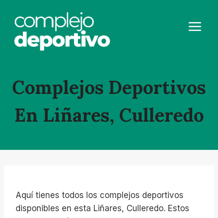
Saltar
al
contenido
Complejos Deportivos
En Liñares, Culleredo
Aquí tienes todos los complejos deportivos
disponibles en esta Liñares, Culleredo. Estos