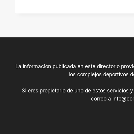
o
C
a
b
r
a
La información publicada en este directorio prov
los complejos deportivos d
Si eres propietario de uno de estos servicios y
correo a
info@com