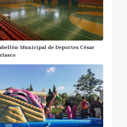
M
abellón Municipal de Deportes César
elasco