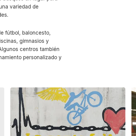
 una variedad de
des.
e fútbol, baloncesto,
piscinas, gimnasios y
. Algunos centros también
enamiento personalizado y
C
P
l
a
u
b
b
e
E
l
g
l