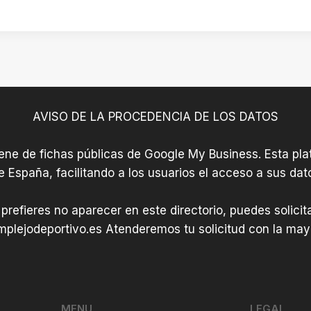
M
a
m
a
r
o
r
t
.
í
í
A
a
n
y
D
»
u
o
AVISO DE LA PROCEDENCIA DE LOS DATOS
n
l
t
iene de fichas públicas de Google My Business. Esta plat
o
a
e España, facilitando a los usuarios el acceso a sus dat
r
m
e
i
 prefieres no aparecer en este directorio, puedes solici
s
e
plejodeportivo.es
J
Atenderemos tu solicitud con la mayo
n
i
t
m
o
é
d
n
MENU
LEGAL