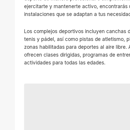
ejercitarte y mantenerte activo, encontrarás
instalaciones que se adaptan a tus necesida
Los complejos deportivos incluyen canchas d
tenis y pádel, así como pistas de atletismo, 
zonas habilitadas para deportes al aire libre
ofrecen clases dirigidas, programas de entr
actividades para todas las edades.
P
i
s
t
a
d