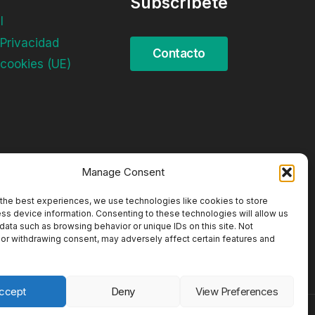
Subscríbete
l
 Privacidad
 cookies (UE)
Manage Consent
the best experiences, we use technologies like cookies to store
ss device information. Consenting to these technologies will allow us
data such as browsing behavior or unique IDs on this site. Not
or withdrawing consent, may adversely affect certain features and
ccept
Deny
View Preferences