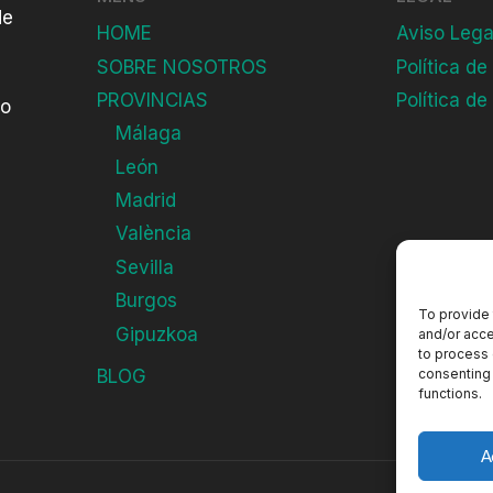
e
de
e
C
HOME
Aviso Lega
z
a
SOBRE NOSOTROS
Política de
G
b
PROVINCIAS
Política de
do
u
r
Málaga
a
a
León
r
d
Madrid
e
València
ñ
Sevilla
o
Burgos
»
To provide 
Gipuzkoa
and/or acce
to process 
consenting 
BLOG
functions.
A