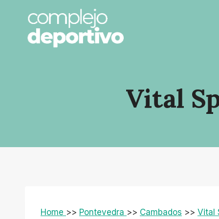
Saltar
al
contenido
Vital S
Home
>>
Pontevedra
>>
Cambados
>>
Vital