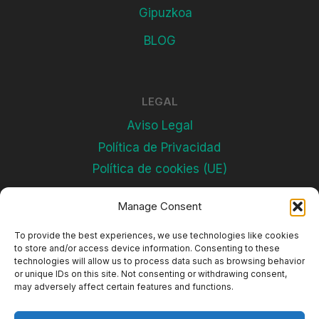
Gipuzkoa
BLOG
LEGAL
Aviso Legal
Política de Privacidad
Política de cookies (UE)
Manage Consent
Subscríbete
To provide the best experiences, we use technologies like cookies
to store and/or access device information. Consenting to these
technologies will allow us to process data such as browsing behavior
or unique IDs on this site. Not consenting or withdrawing consent,
may adversely affect certain features and functions.