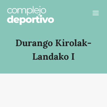
Saltar
al
contenido
Durango Kirolak-
Landako I