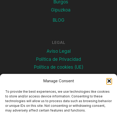
Burgos
Gipuzkoa
BLOG
LEGAL
Aviso Legal
Política de Privacidad
Política de cookies (UE)
Manage Consent
Subscríbete
To provide the best experiences, we use technologies like cookies
to store and/or access device information. Consenting to these
technologies will allow us to process data such as browsing behavior
or unique IDs on this site. Not consenting or withdrawing consent,
may adversely affect certain features and functions.