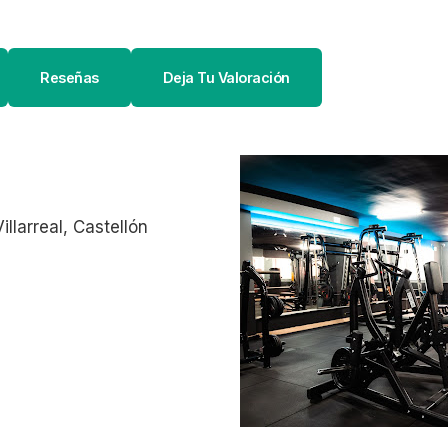
Reseñas
Deja Tu Valoración
llarreal, Castellón