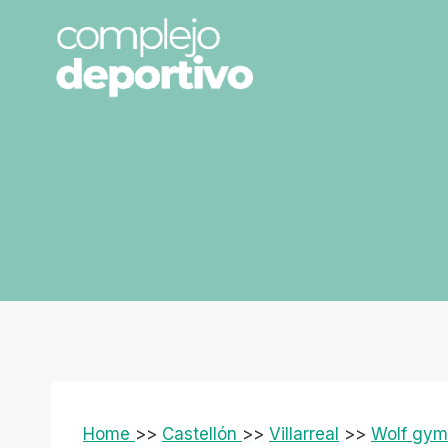
Saltar
al
contenido
Home
>>
Castellón
>>
Villarreal
>>
Wolf gym