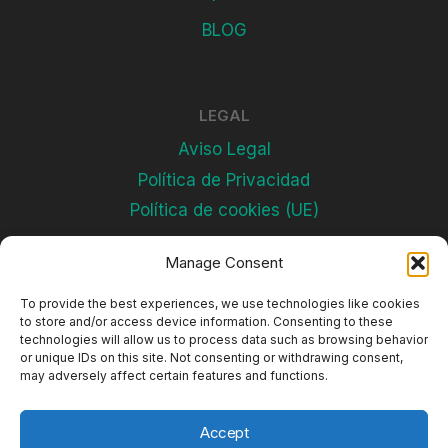
BLOG
LEGAL
Aviso Legal
Política de Privacidad
Política de cookies (UE)
Manage Consent
Subscríbete
To provide the best experiences, we use technologies like cookies
to store and/or access device information. Consenting to these
technologies will allow us to process data such as browsing behavior
or unique IDs on this site. Not consenting or withdrawing consent,
may adversely affect certain features and functions.
Accept