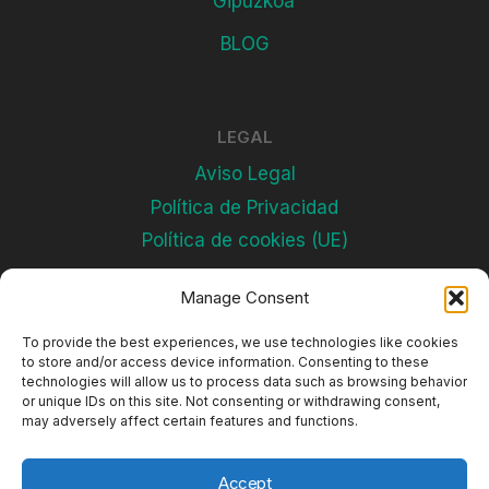
Gipuzkoa
BLOG
LEGAL
Aviso Legal
Política de Privacidad
Política de cookies (UE)
Manage Consent
Subscríbete
To provide the best experiences, we use technologies like cookies
to store and/or access device information. Consenting to these
technologies will allow us to process data such as browsing behavior
or unique IDs on this site. Not consenting or withdrawing consent,
may adversely affect certain features and functions.
Accept