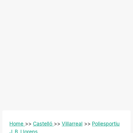
Home
>>
Castelló
>>
Villarreal
>>
Poliesportiu
J. B. Llorens