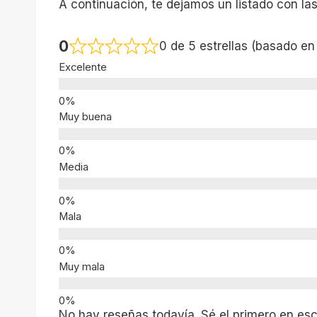
A continuación, te dejamos un listado con la
0
0 de 5 estrellas (basado en
Excelente
Muy buena
Media
Mala
Muy mala
No hay reseñas todavía. Sé el primero en escr