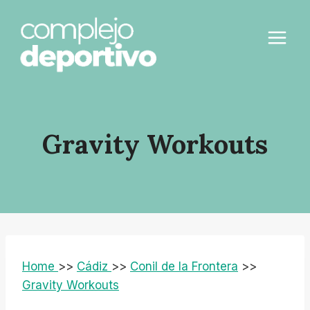
Saltar
al
contenido
Gravity Workouts
Home
>>
Cádiz
>>
Conil de la Frontera
>>
Gravity Workouts