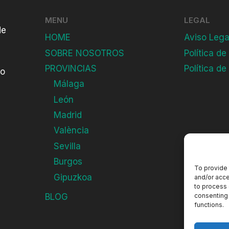
MENU
LEGAL
de
HOME
Aviso Lega
SOBRE NOSOTROS
Política de
PROVINCIAS
Política de
do
Málaga
León
Madrid
València
Sevilla
Burgos
To provide 
Gipuzkoa
and/or acce
to process 
consenting 
BLOG
functions.