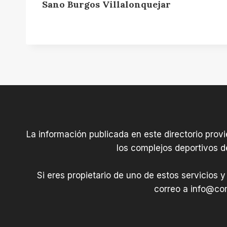
u
Sano Burgos Villalonquejar
e
j
a
r
La información publicada en este directorio prov
los complejos deportivos d
Si eres propietario de uno de estos servicios y
correo a
info@com