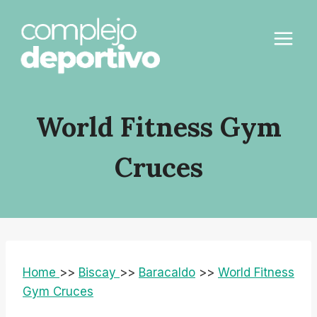
Saltar
al
contenido
World Fitness Gym
Cruces
Home
>>
Biscay
>>
Baracaldo
>>
World Fitness
Gym Cruces