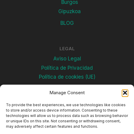
Burgos
Gipuzkoa
BLOG
LEGAL
Aviso Legal
Política de Privacidad
Política de cookies (UE)
Manage Consent
Subscríbete
To provide the best experiences, we use technologies like cookies
to store and/or access device information. Consenting to these
technologies will allow us to process data such as browsing behavior
or unique IDs on this site. Not consenting or withdrawing consent,
may adversely affect certain features and functions.