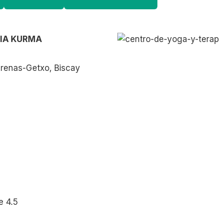
PIA KURMA
Arenas-Getxo, Biscay
e 4.5