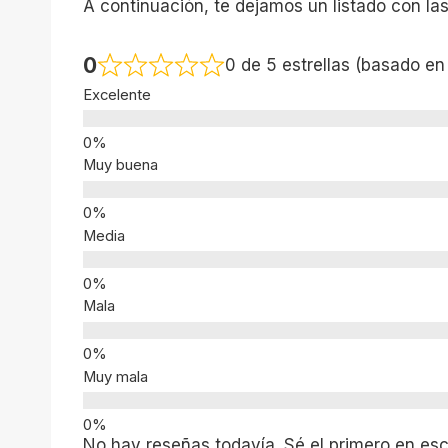
A continuación, te dejamos un listado con la
0
0 de 5 estrellas (basado en
Excelente
Muy buena
Media
Mala
Muy mala
No hay reseñas todavía. Sé el primero en escr