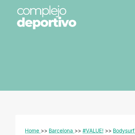
Saltar
al
contenido
Home
>>
Barcelona
>>
#VALUE!
>>
Bodysurf