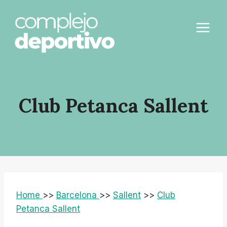
Saltar
al
contenido
Club Petanca Sallent
Home
>>
Barcelona
>>
Sallent
>>
Club
Petanca Sallent