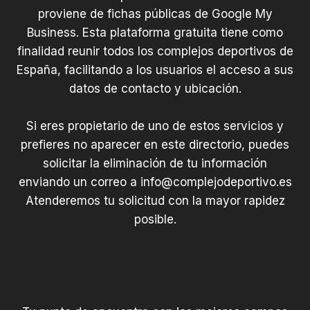
c
e
proviene de fichas públicas de Google My
i
s
Business. Esta plataforma gratuita tiene como
o
finalidad reunir todos los complejos deportivos de
n
a
España, facilitando a los usuarios el acceso a sus
l
datos de contacto y ubicación.
|
Si eres propietario de uno de estos servicios y
prefieres no aparecer en este directorio, puedes
solicitar la eliminación de tu información
enviando un correo a
info@complejodeportivo.es
Atenderemos tu solicitud con la mayor rapidez
posible.