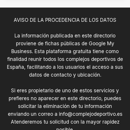
a
l
P
AVISO DE LA PROCEDENCIA DE LOS DATOS
e
d
La información publicada en este directorio
r
o
proviene de fichas públicas de Google My
M
Business. Esta plataforma gratuita tiene como
a
finalidad reunir todos los complejos deportivos de
n
España, facilitando a los usuarios el acceso a sus
u
datos de contacto y ubicación.
e
l
Si eres propietario de uno de estos servicios y
B
prefieres no aparecer en este directorio, puedes
a
r
solicitar la eliminación de tu información
r
enviando un correo a
info@complejodeportivo.es
e
Atenderemos tu solicitud con la mayor rapidez
r
posible.