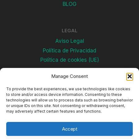
BLOG
LEGAL
Aviso Legal
Política de Privacidad
Política de cookies (UE)
Manage Consent
Subscríbete
To provide the best experiences, we use technologies like cookies
to store and/or access device information. Consenting to these
technologies will allow us to process data such as browsing behavior
or unique IDs on this site. Not consenting or withdrawing consent,
may adversely affect certain features and functions.
Accept