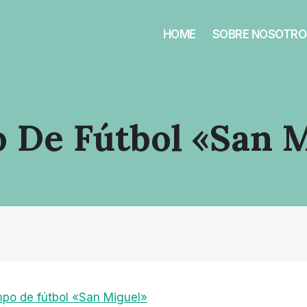
HOME
SOBRE NOSOTRO
 De Fútbol «San M
po de fútbol «San Miguel»