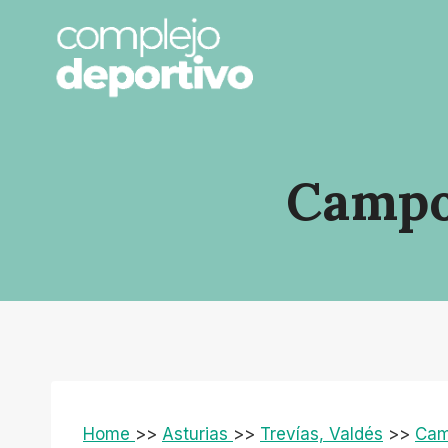
Saltar
al
contenido
Campo
Home
>>
Asturias
>>
Trevías, Valdés
>>
Cam