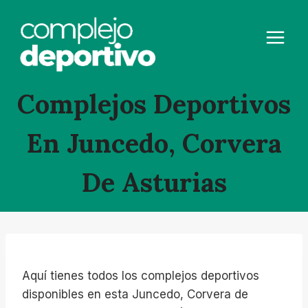
Saltar
al
contenido
Complejos Deportivos
En Juncedo, Corvera
De Asturias
Aquí tienes todos los complejos deportivos
disponibles en esta Juncedo, Corvera de