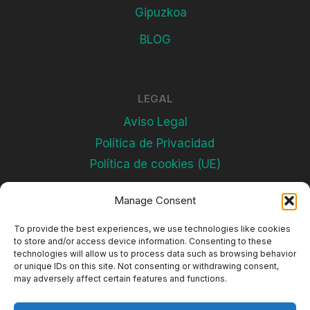
Gipuzkoa
BLOG
LEGAL
Aviso Legal
Política de Privacidad
Política de cookies (UE)
Manage Consent
Subscríbete
To provide the best experiences, we use technologies like cookies
to store and/or access device information. Consenting to these
technologies will allow us to process data such as browsing behavior
or unique IDs on this site. Not consenting or withdrawing consent,
may adversely affect certain features and functions.