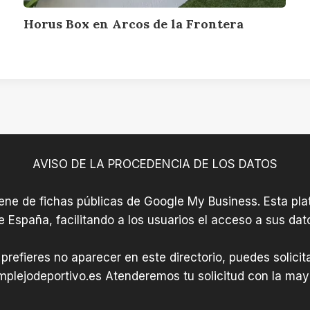
a
F
Horus Box en Arcos de la Frontera
r
o
n
t
e
r
a
AVISO DE LA PROCEDENCIA DE LOS DATOS
iene de fichas públicas de Google My Business. Esta plat
e España, facilitando a los usuarios el acceso a sus dat
 prefieres no aparecer en este directorio, puedes solici
plejodeportivo.es
Atenderemos tu solicitud con la mayo