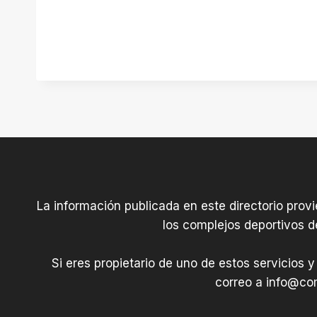
g
a
n
La información publicada en este directorio prov
los complejos deportivos d
Si eres propietario de uno de estos servicios y
correo a
info@com