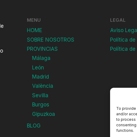
MENU
LEGAL
de
HOME
Aviso Lega
SOBRE NOSOTROS
Política de
PROVINCIAS
Política de
do
Málaga
León
Madrid
València
Sevilla
Burgos
To provide 
Gipuzkoa
and/or acce
to process 
consenting 
BLOG
functions.