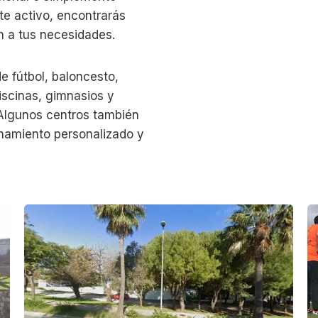
te activo, encontrarás
n a tus necesidades.
e fútbol, baloncesto,
piscinas, gimnasios y
. Algunos centros también
enamiento personalizado y
P
C
i
a
s
m
t
p
a
o
b
d