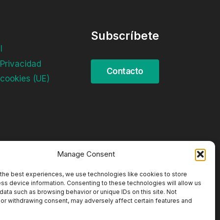
Subscríbete
l
 Privacidad
 cookies (UE)
Manage Consent
the best experiences, we use technologies like cookies to store
ss device information. Consenting to these technologies will allow us
data such as browsing behavior or unique IDs on this site. Not
or withdrawing consent, may adversely affect certain features and