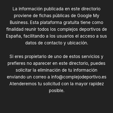
a
La información publicada en este directorio
l
A
proviene de fichas públicas de Google My
l
Business. Esta plataforma gratuita tiene como
t
finalidad reunir todos los complejos deportivos de
z
España, facilitando a los usuarios el acceso a sus
a
datos de contacto y ubicación.
r
a
Si eres propietario de uno de estos servicios y
t
prefieres no aparecer en este directorio, puedes
e
solicitar la eliminación de tu información
enviando un correo a
info@complejodeportivo.es
Atenderemos tu solicitud con la mayor rapidez
posible.