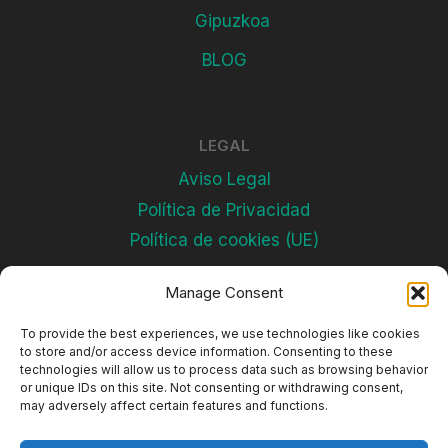
Gipuzkoa
BLOG
LEGAL
Aviso Legal
Política de Privacidad
Política de cookies (UE)
Manage Consent
Subscríbete
To provide the best experiences, we use technologies like cookies
to store and/or access device information. Consenting to these
technologies will allow us to process data such as browsing behavior
or unique IDs on this site. Not consenting or withdrawing consent,
may adversely affect certain features and functions.