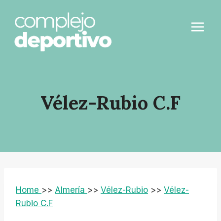
Saltar
al
contenido
Vélez-Rubio C.F
Home
>>
Almería
>>
Vélez-Rubio
>>
Vélez-
Rubio C.F