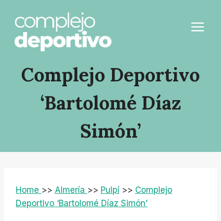
Saltar
al
contenido
Complejo Deportivo
‘Bartolomé Díaz
Simón’
Home
>>
Almería
>>
Pulpí
>>
Complejo
Deportivo ‘Bartolomé Díaz Simón’