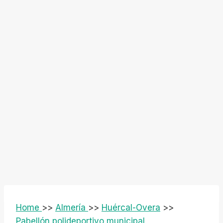
Home
>>
Almería
>>
Huércal-Overa
>>
Pabellón polideportivo municipal