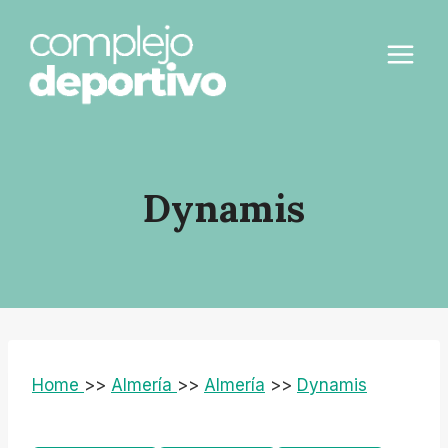
Saltar
al
contenido
Dynamis
Home
>>
Almería
>>
Almería
>>
Dynamis