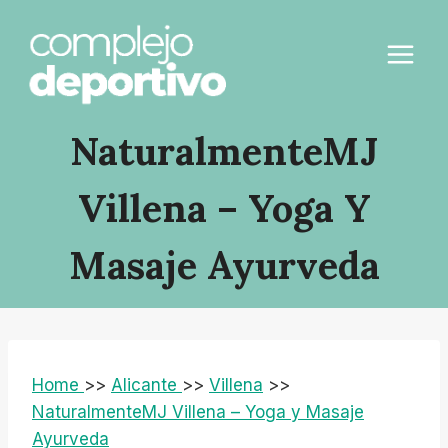
Saltar
al
contenido
NaturalmenteMJ
Villena – Yoga Y
Masaje Ayurveda
Home
>>
Alicante
>>
Villena
>>
NaturalmenteMJ Villena – Yoga y Masaje
Ayurveda