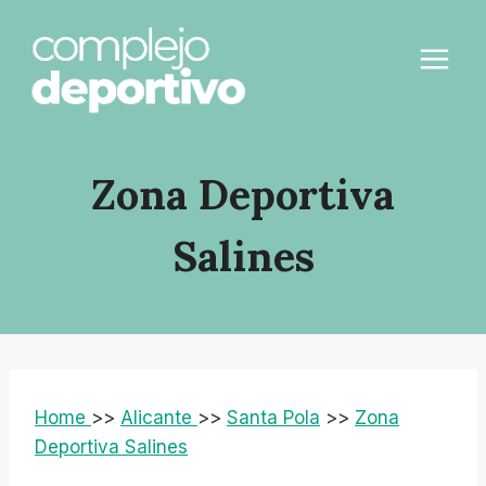
Saltar
al
contenido
Zona Deportiva
Salines
Home
>>
Alicante
>>
Santa Pola
>>
Zona
Deportiva Salines